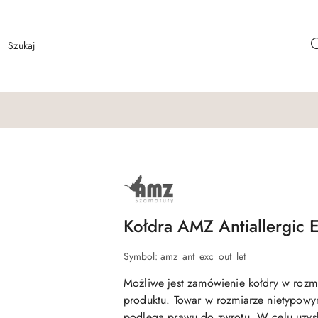
NAZWA
PRODUCENTA:
AMZ
Kołdra AMZ Antiallergic E
Symbol:
amz_ant_exc_out_let
Możliwe jest zamówienie kołdry w rozmi
produktu. Towar w rozmiarze nietypowym
podlega prawu do zwrotu. W celu uzysk