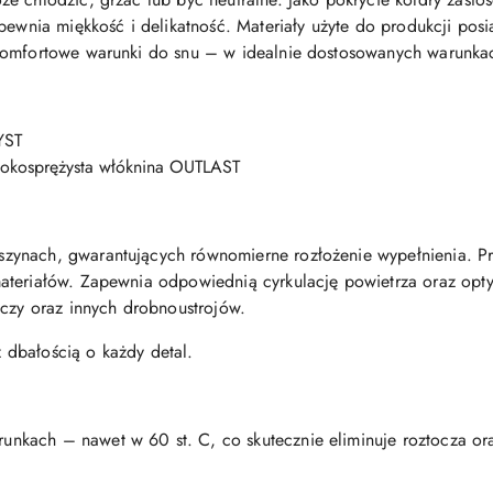
pewnia miękkość i delikatność. Materiały użyte do produkcji posia
komfortowe warunki do snu – w idealnie dostosowanych warunka
YST
sokosprężysta włóknina OUTLAST
ynach, gwarantujących równomierne rozłożenie wypełnienia. Pr
ateriałów. Zapewnia odpowiednią cyrkulację powietrza oraz opt
oczy oraz innych drobnoustrojów.
 dbałością o każdy detal.
kach – nawet w 60 st. C, co skutecznie eliminuje roztocza ora