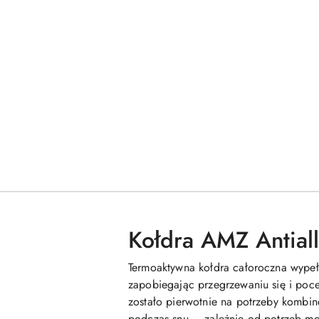
Kołdra AMZ Antiall
Termoaktywna kołdra całoroczna wypeł
zapobiegając przegrzewaniu się i po
zostało pierwotnie na potrzeby komb
podczas snu – zależnie od potrzeb moż