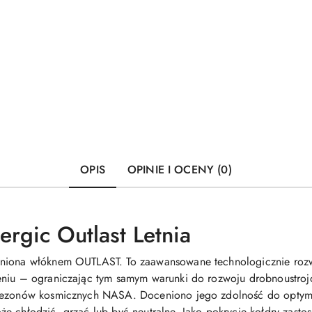
OPIS
OPINIE I OCENY (0)
ergic Outlast Letnia
niona włóknem OUTLAST. To zaawansowane technologicznie rozwią
ceniu – ograniczając tym samym warunki do rozwoju drobnoustr
inezonów kosmicznych NASA. Doceniono jego zdolność do optyma
e chłodzić, grzać lub być neutralne. Jako pokrycie kołdry zasto