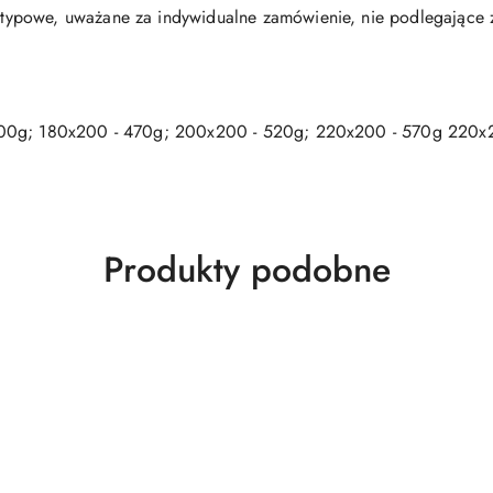
etypowe, uważane za indywidualne zamówienie, nie podlegające
00g; 180x200 - 470g; 200x200 - 520g; 220x200 - 570g 220x
Produkty
Produkty podobne
o
statusie: