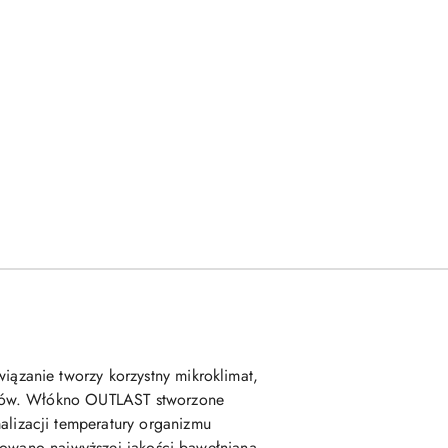
zanie tworzy korzystny mikroklimat,
ojów. Włókno OUTLAST stworzone
lizacji temperatury organizmu
sowano najwyższej jakości bawełnianą