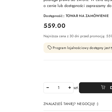
o cenie lub dostępności zapraszamy do 
Dostępność::
TOWAR NA ZAMÓWIENIE
cena:
559.00
Najniższa cena z 30 dni przed promocją:
55
Program lojalnościowy dostępny jest t
Ilość
szt.
ZNALAZŁEŚ TANIEJ? NEGOCJUJ! :)