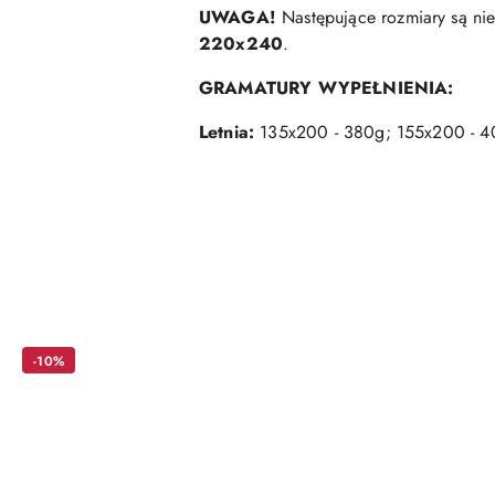
UWAGA!
Następujące rozmiary są ni
220x240
.
GRAMATURY WYPEŁNIENIA:
Letnia:
135x200 - 380g; 155x200 - 4
Pomiń karuzelę produktów
-10%