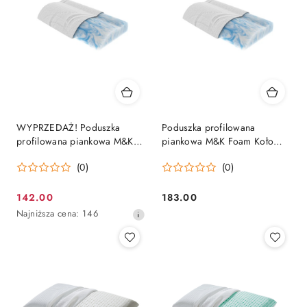
WYPRZEDAŻ! Poduszka
Poduszka profilowana
profilowana piankowa M&K
piankowa M&K Foam Koło
Foam Koło Lazur Aloe Vera
Lazur
(0)
(0)
Lux
142.00
183.00
Cena
Cena:
Najniższa
Najniższa cena:
146
promocyjna:
cena
z
30
dni
przed
obniżką