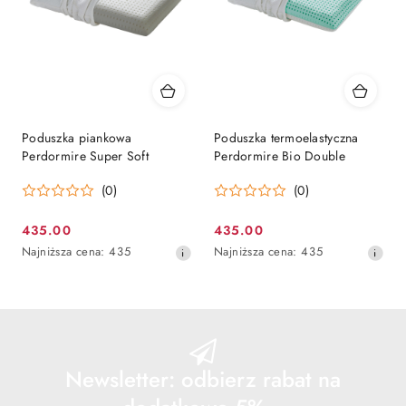
Poduszka piankowa
Poduszka termoelastyczna
Perdormire Super Soft
Perdormire Bio Double
(0)
(0)
435.00
435.00
Cena
Cena
Najniższa
Najniższa
Najniższa cena:
435
Najniższa cena:
435
promocyjna:
promocyjna:
cena
cena
z
z
30
30
dni
dni
przed
przed
obniżką
obniżką
Newsletter: odbierz rabat na