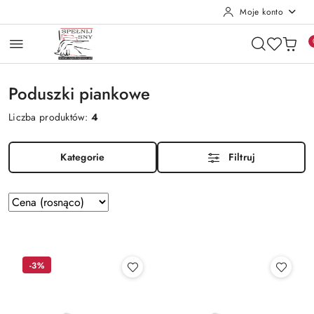
Moje konto
Przejdź do treści głównej
Przejdź do wyszukiwarki
Przejdź do moje konto
Przejdź do menu głównego
Przejdź do stopki
Poduszki piankowe
Liczba produktów:
4
Kategorie
Filtruj
Zastosowano
Sortuj
według
sortowanie:
Cena
(rosnąco).
-3%