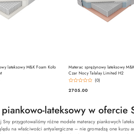
DO KOSZYKA
DO KOSZYKA
nowy lateksowy M&K Foam Koło
Materac sprężynowy lateksowy M&
et
Czar Nocy Talalay Limited H2
)
(0)
2705.00
Cena:
 piankowo-lateksowy w ofercie S
ij Sny przygotowaliśmy różne modele materacy piankowych lateks
ględu na właściwości antyalergiczne – nie gromadzą one kurzu a