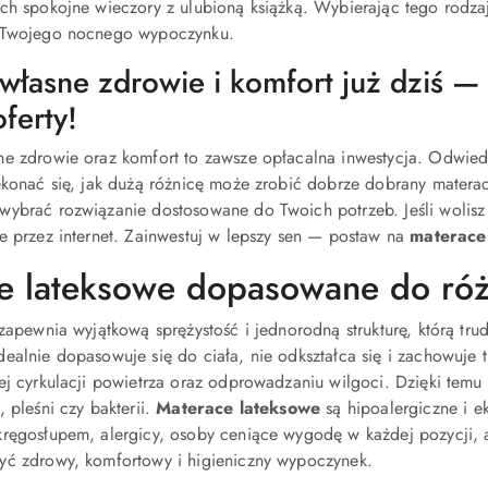
ch spokojne wieczory z ulubioną książką. Wybierając tego rodzaj
 Twojego nocnego wypoczynku.
 własne zdrowie i komfort już dziś 
oferty!
ne zdrowie oraz komfort to zawsze opłacalna inwestycja. Odwied
ekonać się, jak dużą różnicę może zrobić dobrze dobrany matera
wybrać rozwiązanie dostosowane do Twoich potrzeb. Jeśli wolisz
e przez internet. Zainwestuj w lepszy sen — postaw na
materace
e lateksowe dopasowane do róż
 zapewnia wyjątkową sprężystość i jednorodną strukturę, którą tr
dealnie dopasowuje się do ciała, nie odkształca się i zachowuj
ej cyrkulacji powietrza oraz odprowadzaniu wilgoci. Dzięki tem
 pleśni czy bakterii.
Materace lateksowe
są hipoalergiczne i e
kręgosłupem, alergicy, osoby ceniące wygodę w każdej pozycji, 
yć zdrowy, komfortowy i higieniczny wypoczynek.