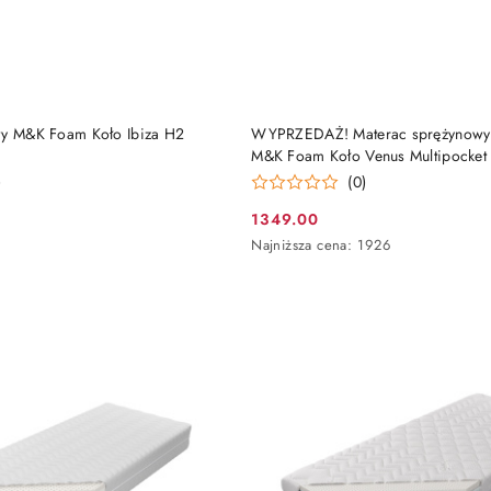
DO KOSZYKA
DO KOSZYKA
wy M&K Foam Koło Ibiza H2
WYPRZEDAŻ! Materac sprężynowy 
M&K Foam Koło Venus Multipocket
Cotton Lux
)
(0)
1349.00
Cena
Najniższa
Najniższa cena:
1926
promocyjna:
cena
z
30
dni
przed
obniżką