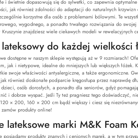
e i świetnie dopasowują się do sylwetki, co zapewnia optymalne
ości, jak również zdolności do adaptacji do naturalnych krzywizn
 szczególnie korzystne dla osób z problemami bólowymi. Te wszyst
zdrowego, wygodnego, a ponadto trwałego rozwiązania do swojej
w Kruszynie znajdziesz wiele ciekawych modeli w rewelacyjnych 
 lateksowy do każdej wielkości 
owe dostępne w naszym sklepie występują aż w 9 rozmiarach! Of
, jak i nietypowe, idealne do mniejszych lub większych łóżek. 
tkie swoje właściwości antyalergiczne, a także ergonomiczne. G
 jak również doskonałe podparcie kręgosłupa przez naprawdę dłu
 dzieci, osób dorosłych, a ponadto dla seniorów, gdyż pomagają
nić i dobrze wyspać. Jeśli Ty też pragniesz tego doświadczyć, n
120 × 200, 160 × 200 cm bądź większy i ciesz się niezrównany
 zamów produkty online!
e lateksowe marki M&K Foam K
e posiadamy produkty znanych i cenionych marek, a w tym przyp