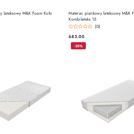
DO KOSZYKA
DO KOSZYKA
wy lateksowy M&K Foam Koło
Materac piankowy lateksowy M&K 
Kombilateks 15
)
(0)
683.00
Cena:
-30%