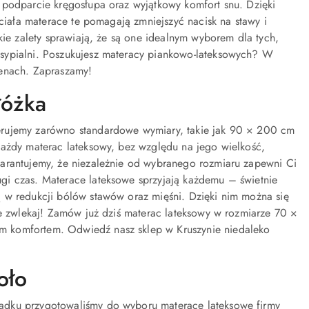
 podparcie kręgosłupa oraz wyjątkowy komfort snu. Dzięki
 ciała materace te pomagają zmniejszyć nacisk na stawy i
kie zalety sprawiają, że są one idealnym wyborem dla tych,
 sypialni. Poszukujesz materacy piankowo-lateksowych? W
cenach. Zapraszamy!
łóżka
erujemy zarówno standardowe wymiary, takie jak 90 × 200 cm
Każdy materac lateksowy, bez względu na jego wielkość,
warantujemy, że niezależnie od wybranego rozmiaru zapewni Ci
gi czas. Materace lateksowe sprzyjają każdemu – świetnie
 w redukcji bólów stawów oraz mięśni. Dzięki nim można się
ie zwlekaj! Zamów już dziś materac lateksowy w rozmiarze 70 ×
m komfortem. Odwiedź nasz sklep w Kruszynie niedaleko
oło
adku przygotowaliśmy do wyboru materace lateksowe firmy