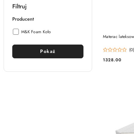
Filtruj
Producent
Producent:
M&K Foam Koło
Materac latekso
(0
Pokaż
1328.00
Cena: