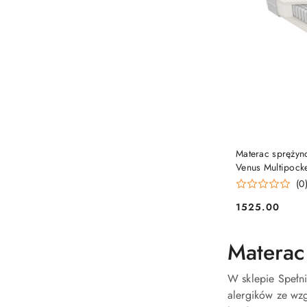
Materac spręży
Venus Multipock
(0
1525.00
Cena:
Materac
W sklepie Spełn
alergików ze wz