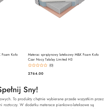
DO KOSZYKA
K Foam Koło
Materac sprężynowy lateksowy M&K Foam Koło
Czar Nocy Talalay Limited H3
(0)
2764.00
Cena:
pełnij Sny!
owych. To produkty chętnie wybierane przede wszystkim przez
ni roztoczy. W dodatku materace piankowo-lateksowe są