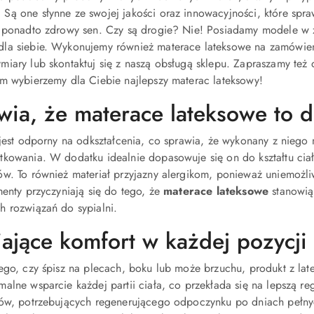
ą one słynne ze swojej jakości oraz innowacyjności, które spra
a ponadto zdrowy sen. Czy są drogie? Nie! Posiadamy modele w
la siebie. Wykonujemy również materace lateksowe na zamówienie
iary lub skontaktuj się z naszą obsługą sklepu. Zapraszamy też 
m wybierzemy dla Ciebie najlepszy materac lateksowy!
wia, że materace lateksowe to 
 jest odporny na odkształcenia, co sprawia, że wykonany z niego m
kowania. W dodatku idealnie dopasowuje się on do kształtu ciał
w. To również materiał przyjazny alergikom, ponieważ uniemożliw
menty przyczyniają się do tego, że
materace lateksowe
stanowią
h rozwiązań do sypialni.
ające komfort w każdej pozycji
ego, czy śpisz na plecach, boku lub może brzuchu, produkt z late
alne wsparcie każdej partii ciała, co przekłada się na lepszą re
ców, potrzebujących regenerującego odpoczynku po dniach pełny