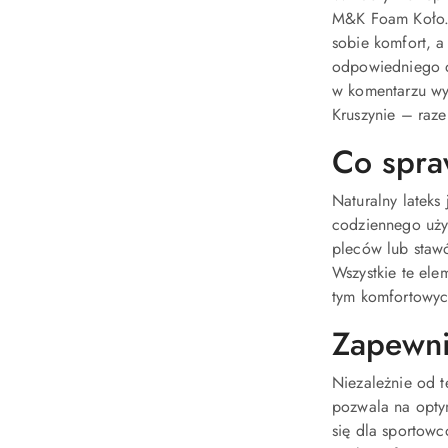
M&K Foam Koło. S
sobie komfort, 
odpowiedniego d
w komentarzu wym
Kruszynie – raze
Co spra
Naturalny lateks
codziennego użyt
pleców lub stawó
Wszystkie te ele
tym komfortowyc
Zapewni
Niezależnie od t
pozwala na optym
się dla sportow