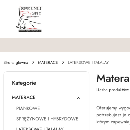
Przejdź do treści głównej
Przejdź do wyszukiwarki
Przejdź do moje konto
Przejdź do menu głównego
Przejdź do stopki
Strona główna
MATERACE
LATEKSOWE I TALALAY
Matera
Kategorie
Liczba produktów
MATERACE
Oferujemy wygod
PIANKOWE
potrzebujesz je 
SPRĘŻYNOWE I HYBRYDOWE
którym zapewniaj
LATEKSOWE I TALALAY