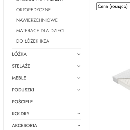
Zastosowano
Sortuj
ORTOPEDYCZNE
według
sortowanie:
Cena
NAWIERZCHNIOWE
(rosnąco).
MATERACE DLA DZIECI
DO ŁÓŻEK IKEA
ŁÓŻKA
STELAŻE
MEBLE
PODUSZKI
POŚCIELE
KOŁDRY
AKCESORIA