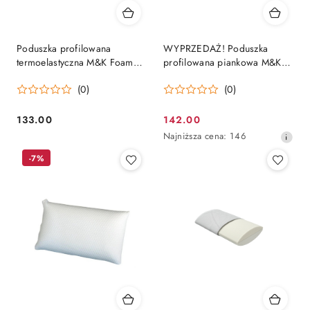
Poduszka profilowana
WYPRZEDAŻ! Poduszka
termoelastyczna M&K Foam
profilowana piankowa M&K
Koło Formosa
Foam Koło Lazur Aloe Vera
(0)
(0)
Lux
133.00
142.00
Cena:
Cena
Najniższa
Najniższa cena:
146
promocyjna:
cena
-7%
z
30
dni
przed
obniżką