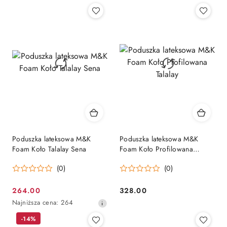
Poduszka lateksowa M&K
Poduszka lateksowa M&K
Foam Koło Talalay Sena
Foam Koło Profilowana
Talalay
(0)
(0)
264.00
328.00
Cena
Cena:
Najniższa
Najniższa cena:
264
promocyjna:
cena
-14%
z