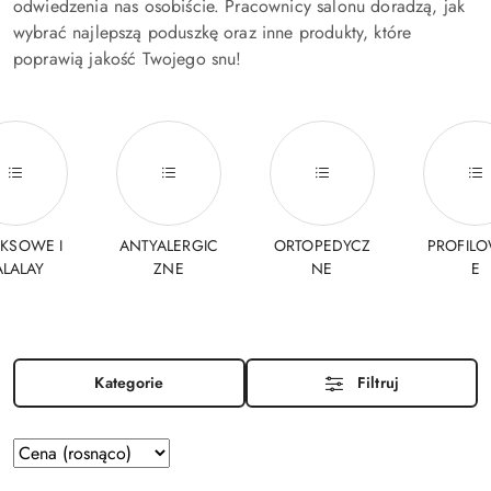
odwiedzenia nas osobiście. Pracownicy salonu doradzą, jak
wybrać najlepszą poduszkę oraz inne produkty, które
poprawią jakość Twojego snu!
EKSOWE I
ANTYALERGIC
ORTOPEDYCZ
PROFIL
ALALAY
ZNE
NE
E
Kategorie
Filtruj
Zastosowano
Sortuj
według
sortowanie: