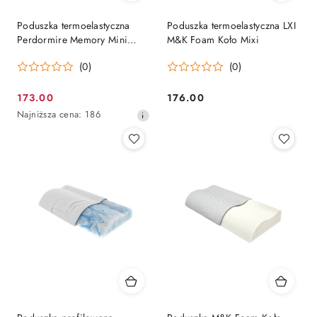
Poduszka termoelastyczna
Poduszka termoelastyczna LXI
Perdormire Memory Mini
M&K Foam Koło Mixi
Puntino
(0)
(0)
173.00
176.00
Cena
Cena:
Najniższa
Najniższa cena:
186
promocyjna:
cena
z
30
dni
przed
obniżką