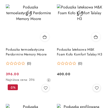
przed
obniżką
Poduszka termoelastyczna
Poduszka lateksowa M&K
Perdormire Memory Moore
Foam Koło Komfort Talalay H3
(0)
(0)
396.00
400.00
Cena
Cena:
Najniższa
Najniższa cena:
396
promocyjna:
cena
-2%
z
30
dni
przed
obniżką