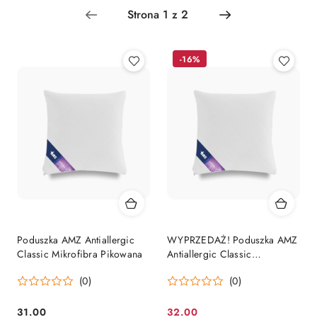
Cena
(rosnąco).
-16%
Poduszka AMZ Antiallergic
WYPRZEDAŻ! Poduszka AMZ
Classic Mikrofibra Pikowana
Antiallergic Classic
Mikrofibra Pikowana 50x60
(0)
(0)
31.00
32.00