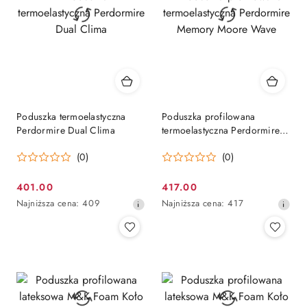
Poduszka termoelastyczna
Poduszka profilowana
Perdormire Dual Clima
termoelastyczna Perdormire
Memory Moore Wave
(0)
(0)
401.00
417.00
Cena
Cena
Najniższa
Najniższa
Najniższa cena:
409
Najniższa cena:
417
promocyjna:
promocyjna:
cena
cena
z
z
30
30
dni
dni
przed
przed
obniżką
obniżką