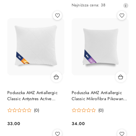
Cena:
Cena
Najniższa
Najniższa cena:
38
promocyjna:
cena
z
30
dni
przed
obniżką
Poduszka AMZ Antiallergic
Poduszka AMZ Antiallergic
Classic Antystres Active
Classic Mikrofibra Pikowana
Pikowana
Extra
(0)
(0)
33.00
34.00
Cena:
Cena: