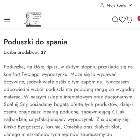
Moje konto
Przejdź do treści głównej
Przejdź do wyszukiwarki
Przejdź do moje konto
Przejdź do menu głównego
Przejdź do stopki
Poduszki do spania
Liczba produktów:
37
Poduszka, na której śpisz, w dużym stopniu przekłada się na
komfort Twojego wypoczynku. Może się to wydawać
oczywiste, jednak wiele osób o tym zapomina. Tymczasem
odpowiedni wybór poduszki ma podobną rangę co wygodny
materac. W naszym sklepie internetowym oraz stacjonarnym
Spełnij Sny posiadamy bogatą ofertę tych produktów, dzięki
czemu znajdziesz idealną poduchę, zapewniającą Ci jak
najbardziej satysfakcjonujący wypoczynek. Znajdujemy się
blisko Bydgoszczy, Torunia, Osielska oraz Białych Błot,
dlatego mieszkańców tych rejonów zapraszamy do