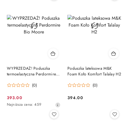
30
dni
przed
obniżką
WYPRZEDAŻ! Poduszka
Poduszka lateksowa M&K
termoelastyczna Perdormire
Foam Koło Komfort Talalay H2
Bio Moore
(0)
(0)
393.00
394.00
Cena
Cena:
Najniższa
Najniższa cena:
459
promocyjna:
cena
z
30
dni