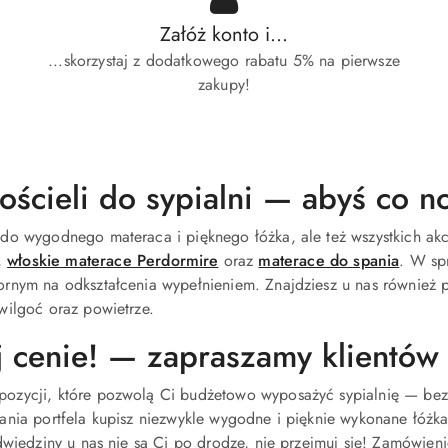
Załóż konto i...
...skorzystaj z dodatkowego rabatu 5% na pierwsze
zakupy!
ościeli do sypialni — abyś co n
do wygodnego materaca i pięknego łóżka, ale też wszystkich akce
,
włoskie materace Perdormire
oraz
materace do spania
. W sp
rnym na odkształcenia wypełnieniem. Znajdziesz u nas również pr
wilgoć oraz powietrze.
j cenie! — zapraszamy klientów
ozycji, które pozwolą Ci budżetowo wyposażyć sypialnię — bez 
ania portfela kupisz niezwykle wygodne i pięknie wykonane łóżka
odwiedziny u nas nie są Ci po drodze, nie przejmuj się! Zamówien