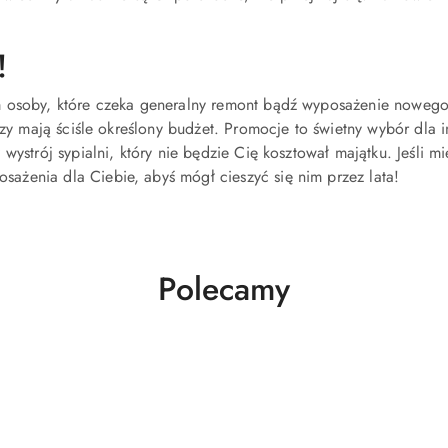
!
kim osoby, które czeka generalny remont bądź wyposażenie nowe
tórzy mają ściśle określony budżet. Promocje to świetny wybór d
wystrój sypialni, który nie będzie Cię kosztował majątku. Jeśli 
ażenia dla Ciebie, abyś mógł cieszyć się nim przez lata!
Produkty
Polecamy
o
statusie: