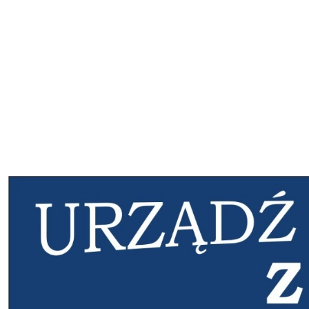
KOŁDRY
POŚCIELE
AKCESORIA
Pomiń karuzelę promocyjną