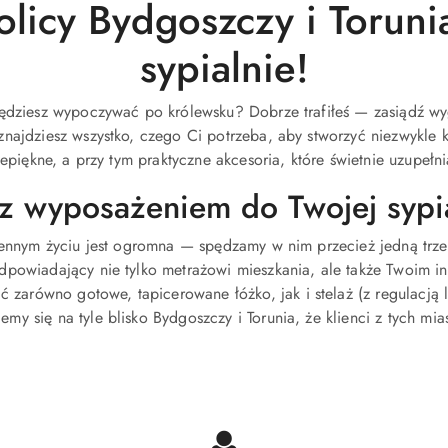
licy Bydgoszczy i Torun
sypialnie!
będziesz wypoczywać po królewsku? Dobrze trafiłeś — zasiądź wyg
znajdziesz wszystko, czego Ci potrzeba, aby stworzyć niezwykle 
zepiękne, a przy tym praktyczne akcesoria, które świetnie uzupełni
z wyposażeniem do Twojej sypi
dziennym życiu jest ogromna — spędzamy w nim przecież jedną trz
odpowiadający nie tylko metrażowi mieszkania, ale także Twoim 
arówno gotowe, tapicerowane łóżko, jak i stelaż (z regulacją l
y się na tyle blisko Bydgoszczy i Torunia, że klienci z tych mi