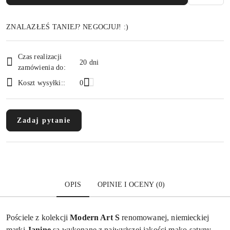
ZNALAZŁEŚ TANIEJ? NEGOCJUJ! :)
Dostępność
Czas realizacji
i
20 dni
zamówienia do:
dostawa
Koszt wysyłki::
0
Zadaj pytanie
OPIS
OPINIE I OCENY (0)
Pościele z kolekcji
Modern Art S
renomowanej, niemieckiej
marki
Janine
są wykonane z najwyższej jakości mako-satyny