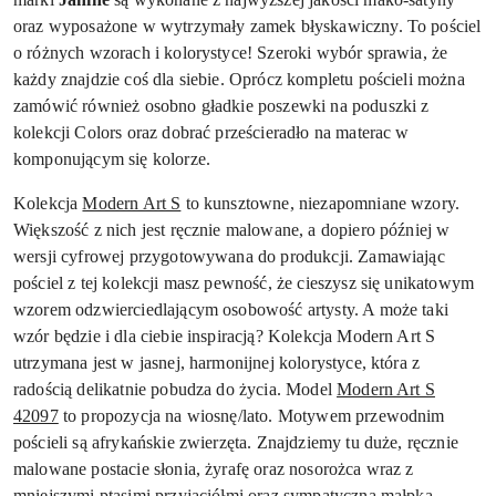
oraz wyposażone w wytrzymały zamek błyskawiczny. To pościel
o różnych wzorach i kolorystyce! Szeroki wybór sprawia, że
każdy znajdzie coś dla siebie. Oprócz kompletu pościeli można
zamówić również osobno gładkie poszewki na poduszki z
kolekcji Colors oraz dobrać prześcieradło na materac w
komponującym się kolorze.
Kolekcja
Modern Art S
to kunsztowne, niezapomniane wzory.
Większość z nich jest ręcznie malowane, a dopiero później w
wersji cyfrowej przygotowywana do produkcji. Zamawiając
pościel z tej kolekcji masz pewność, że cieszysz się unikatowym
wzorem odzwierciedlającym osobowość artysty. A może taki
wzór będzie i dla ciebie inspiracją? Kolekcja Modern Art S
utrzymana jest w jasnej, harmonijnej kolorystyce, która z
radością delikatnie pobudza do życia. Model
Modern Art S
42097
to propozycja na wiosnę/lato. Motywem przewodnim
pościeli są afrykańskie zwierzęta. Znajdziemy tu duże, ręcznie
malowane postacie słonia, żyrafę oraz nosorożca wraz z
mniejszymi ptasimi przyjaciółmi oraz sympatyczną małpką -