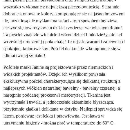
wszystko wykonane z największą pieczołowitością. Starannie
dobrane stonowane kolory, komponujące się na jasno brązowym
tle, przeniosą cię myślami na safari - tym sposobem będziesz
cieszyć się towarzystwem dzikich zwierząt we własnym domu!
Ta pościel znajdzie wielbicieli wśród dzieci i młodzieży, ale i ci
wcześniej urodzeni ją pokochają! Te rajskie warunki zapewnią ci
spokojne, kolorowe sny. Pościel doskonale wkomponuje się w
klimat twojej sypialni!
Pościele marki Janine są projektowane przez niemieckich i
włoskich projektantów. Dzięki ich wysiłkom powstała
ekskluzywna pościel charakteryzująca się delikatną strukturą z
najlepszych włókien naturalnej bawełny - bawełny czesanej, a
następnie poddanej procesowi merceryzacji. Tkanina jest
wytrzymała i trwała, a jednocześnie aksamitnie błyszcząca,
przyjemnie gładka i delikatna w dotyku. Najlepiej sprawdza się
latem, ponieważ jest lekka i przewiewna. Jest łatwa w
utrzymaniu higieny - można prać w temperaturze do 60° C.