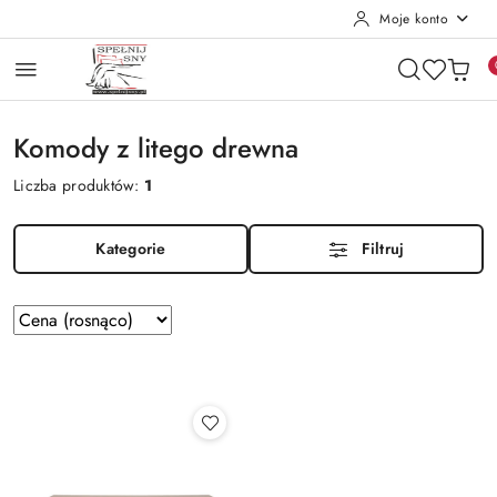
Moje konto
Przejdź do treści głównej
Przejdź do wyszukiwarki
Przejdź do moje konto
Przejdź do menu głównego
Przejdź do stopki
Komody z litego drewna
Liczba produktów:
1
Kategorie
Filtruj
Zastosowano
Sortuj
według
sortowanie:
Cena
(rosnąco).