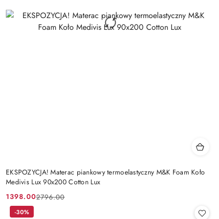
EKSPOZYCJA! Materac piankowy termoelastyczny M&K Foam Koło
Medivis Lux 90x200 Cotton Lux
1398.00
2796.00
Cena
Cena
promocyjna:
przed
-30%