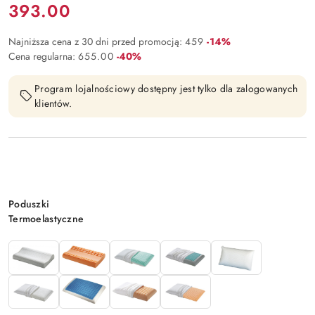
Cena:
393.00
Rabat:
Najniższa cena z 30 dni przed promocją:
459
-14%
Rabat:
Cena regularna:
655.00
-40%
Program lojalnościowy dostępny jest tylko dla zalogowanych
klientów.
Wariant
Poduszki
Termoelastyczne