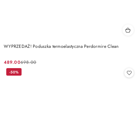
WYPRZEDAŻ! Poduszka termoelastyczna Perdormire Clean
489.00
698.00
Cena
Cena
promocyjna:
przed
-50%
promocją: