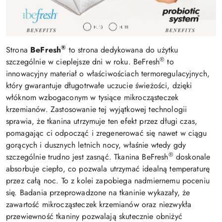
®
Strona
BeFresh
to strona dedykowana do użytku
®
szczególnie w cieplejsze dni w roku. BeFresh
to
innowacyjny materiał o właściwościach termoregulacyjnych,
który gwarantuje długotrwałe uczucie świeżości, dzięki
włóknom wzbogaconym w tysiące mikrocząsteczek
krzemianów. Zastosowanie tej wyjątkowej technologii
sprawia, że tkanina utrzymuje ten efekt przez długi czas,
pomagając ci odpocząć i zregenerować się nawet w ciągu
gorących i dusznych letnich nocy, właśnie wtedy gdy
®
szczególnie trudno jest zasnąć. Tkanina BeFresh
doskonale
absorbuje ciepło, co pozwala utrzymać idealną temperaturę
przez całą noc. To z kolei zapobiega nadmiernemu poceniu
się. Badania przeprowadzone na tkaninie wykazały, że
zawartość mikrocząsteczek krzemianów oraz niezwykła
przewiewność tkaniny pozwalają skutecznie obniżyć