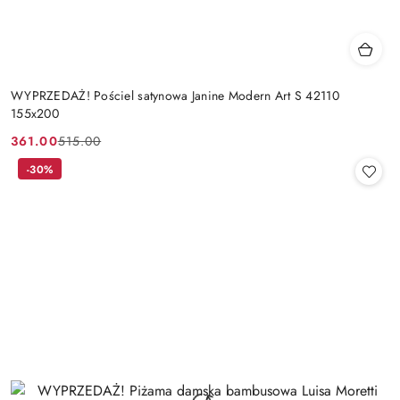
WYPRZEDAŻ! Pościel satynowa Janine Modern Art S 42110
155x200
361.00
515.00
Cena
Cena
promocyjna:
przed
-30%
promocją: