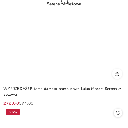
WYPRZEDAŻ! Piżama damska bambusowa Luisa Moretti Serena M
Beżowa
276.00
394.00
Cena
Cena
promocyjna:
przed
-25%
promocją: