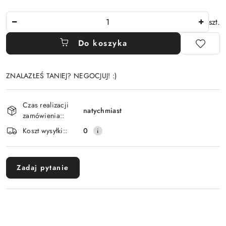
Ilość
szt.
Do koszyka
ZNALAZŁEŚ TANIEJ? NEGOCJUJ! :)
Dostępność
Czas realizacji
i
natychmiast
zamówienia::
dostawa
Koszt wysyłki::
0
Zadaj pytanie