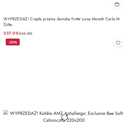
WYPRZEDAŻ! Ciepła piżama damska frotte Luisa Moretti Carla M
Żółta
237.00
316.00
Cena
Cena
promocyjna:
przed
-30%
promocją: