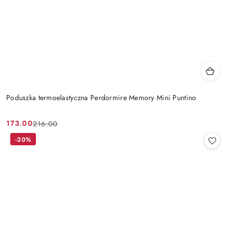
Poduszka termoelastyczna Perdormire Memory Mini Puntino
173.00
216.00
Cena
Cena
promocyjna:
przed
-20%
promocją: