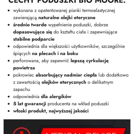
CECHY PODUSZKI BIO MOORE:
wykonana z opatentowanej pianki termoelastycznej
zawierającą
naturalne olejki eteryczne
średnio twarde
wypełnienie poduszki, dobrze
dopasowujące się
do kształtu ciała i zapewniające
stabilne podparcie
odpowiednia dla większości użytkowników, szczególnie
śpiących
na plecach i na boku
perforowana, aby zapewnić
lepszą cyrkulację
powietrza
pokrowiec
absorbujący nadmiar ciepła
lub dodatkowo
z zawartością
olejków eterycznych
o delikatnym
zapachu
odpowiednia
dla alergików
5 lat gwarancji
producenta na wkład poduszki
włoski produkt, najwyższej jakości