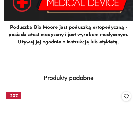
Poduszka Bio Moore jest poduszką ortopedyczną -
posiada atest medyczny i jest wyrobem medycznym.
Używaj jej zgodnie z instrukcją lub etykietą.
Produkty
Produkty podobne
Pomiń karuzelę produktów
o
statusie:
-20%