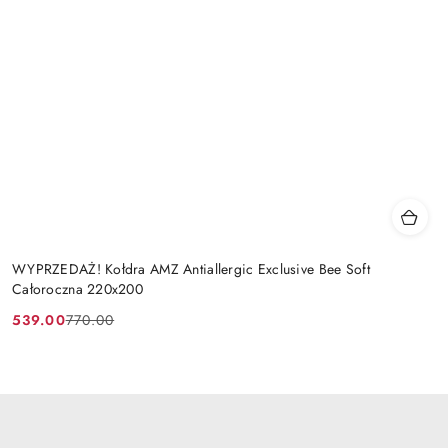
WYPRZEDAŻ! Kołdra AMZ Antiallergic Exclusive Bee Soft
Całoroczna 220x200
539.00
770.00
Cena
Cena
promocyjna:
przed
promocją: