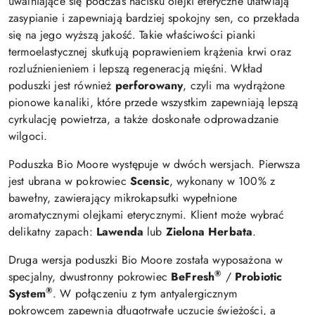
uwalniające się podczas nacisku olejki eteryczne ułatwiają
zasypianie i zapewniają bardziej spokojny sen, co przekłada
się na jego wyższą jakość. Takie właściwości pianki
termoelastycznej skutkują poprawieniem krążenia krwi oraz
rozluźnienieniem i lepszą regeneracją mięśni. Wkład
poduszki jest również
perforowany
, czyli ma wydrążone
pionowe kanaliki, które przede wszystkim zapewniają lepszą
cyrkulację powietrza, a także doskonałe odprowadzanie
wilgoci.
Poduszka Bio Moore występuje w dwóch wersjach. Pierwsza
jest ubrana w pokrowiec
Scensic
, wykonany w 100% z
bawełny, zawierający mikrokapsułki wypełnione
aromatycznymi olejkami eterycznymi. Klient może wybrać
delikatny zapach:
Lawenda
lub
Zielona Herbata
.
Druga wersja poduszki Bio Moore została wyposażona w
®
specjalny, dwustronny pokrowiec
BeFresh
/
Probiotic
®
System
. W połączeniu z tym antyalergicznym
pokrowcem
zapewnia długotrwałe uczucie świeżości, a