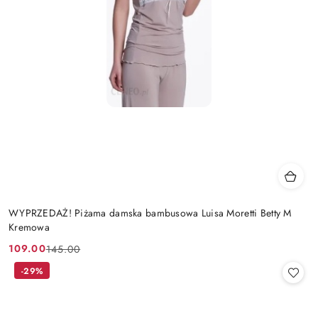
WYPRZEDAŻ! Piżama damska bambusowa Luisa Moretti Betty M
Kremowa
109.00
145.00
Cena
Cena
promocyjna:
przed
-29%
promocją: