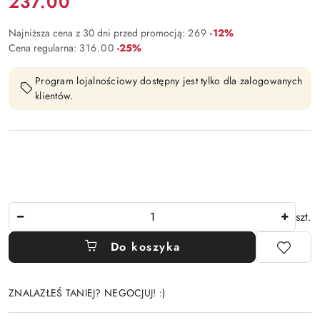
Cena:
237.00
Rabat:
Najniższa cena z 30 dni przed promocją:
269
-12%
Rabat:
Cena regularna:
316.00
-25%
Program lojalnościowy dostępny jest tylko dla zalogowanych
klientów.
Ilość
szt.
Do koszyka
ZNALAZŁEŚ TANIEJ? NEGOCJUJ! :)