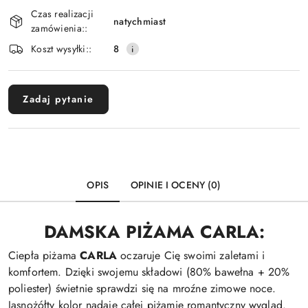
Dostępność
Czas realizacji
i
natychmiast
zamówienia::
dostawa
Koszt wysyłki::
8
Zadaj pytanie
OPIS
OPINIE I OCENY (0)
DAMSKA PIŻAMA CARLA:
Ciepła piżama
CARLA
oczaruje Cię swoimi zaletami i
komfortem. Dzięki swojemu składowi (80% bawełna + 20%
poliester) świetnie sprawdzi się na mroźne zimowe noce.
Jasnożółty kolor nadaje całej piżamie romantyczny wygląd.