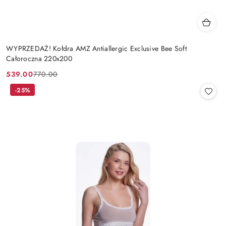
WYPRZEDAŻ! Kołdra AMZ Antiallergic Exclusive Bee Soft
Całoroczna 220x200
539.00
770.00
Cena
Cena
promocyjna:
przed
-25%
promocją: