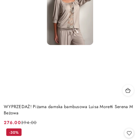
WYPRZEDAŻ! Piżama damska bambusowa Luisa Moretti Serena M
Beżowa
276.00
394.00
Cena
Cena
promocyjna:
przed
-30%