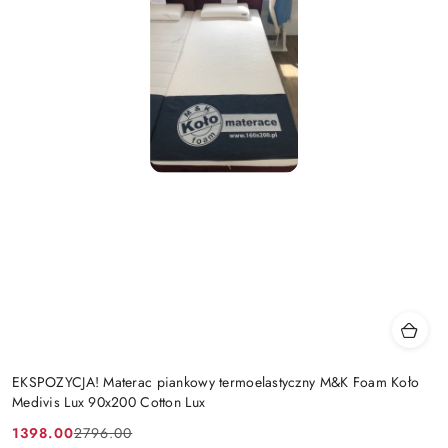
EKSPOZYCJA! Materac piankowy termoelastyczny M&K Foam Koło
Medivis Lux 90x200 Cotton Lux
1398.00
2796.00
Cena
Cena