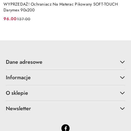
WYPRZEDAŻ! Ochraniacz Na Materac Pikowany SOFT-TOUCH
Darymex 90x200
96.00
137.00
Cena
Cena
promocyjna:
przed
promocją:
Dane adresowe
Informacje
O sklepie
Newsletter