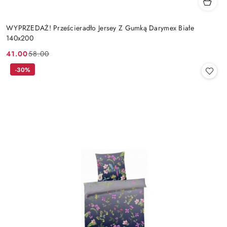
WYPRZEDAŻ! Prześcieradło Jersey Z Gumką Darymex Białe
140x200
41.00
58.00
Cena
Cena
promocyjna:
przed
-30%
promocją: