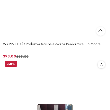
WYPRZEDAŻ! Poduszka termoelastyczna Perdormire Bio Moore
393.00
655.00
Cena
Cena
promocyjna:
przed
-50%
promocją: