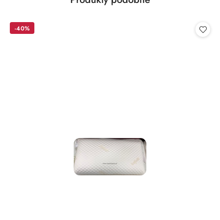
Pomiń karuzelę produktów
o
statusie:
-40%