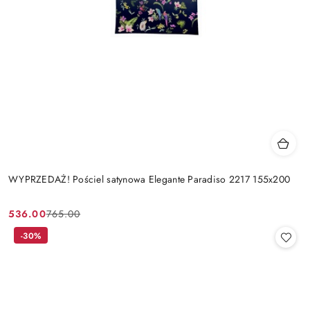
WYPRZEDAŻ! Pościel satynowa Elegante Paradiso 2217 155x200
536.00
765.00
Cena
Cena
promocyjna:
przed
-30%
promocją: