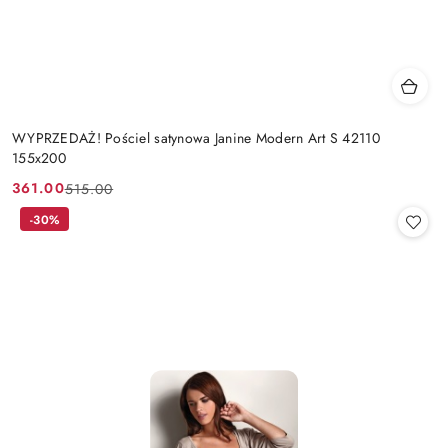
WYPRZEDAŻ! Pościel satynowa Janine Modern Art S 42110
155x200
361.00
515.00
Cena
Cena
promocyjna:
przed
-30%
promocją: