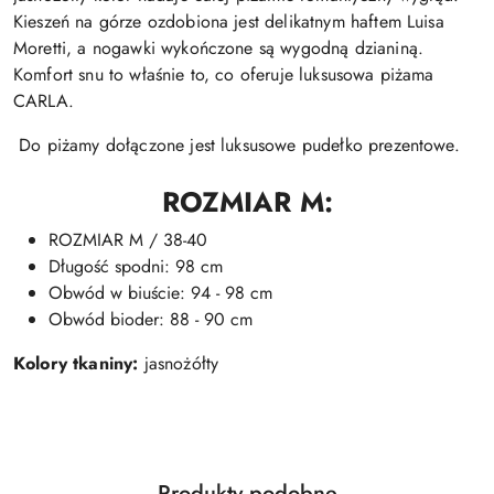
Kieszeń na górze ozdobiona jest delikatnym haftem Luisa
Moretti, a nogawki wykończone są wygodną dzianiną.
Komfort snu to właśnie to, co oferuje luksusowa piżama
CARLA.
Do piżamy dołączone jest luksusowe pudełko prezentowe.
ROZMIAR M
:
ROZMIAR M / 38-40
Długość spodni: 98 cm
Obwód w biuście: 94 - 98 cm
Obwód bioder: 88 - 90 cm
Kolory tkaniny:
jasnożółty
Produkty
Produkty podobne