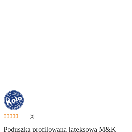
NAZWA
PRODUCENTA:
M&K
FOAM
KOŁO
(0)
Poduszka profilowana lateksowa M&K