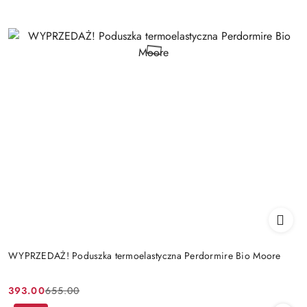
WYPRZEDAŻ! Poduszka termoelastyczna Perdormire Bio Moore
393.00
655.00
Cena
Cena