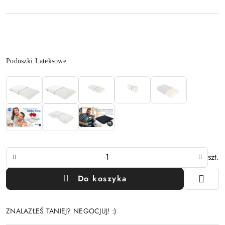
Wariant
Poduszki Lateksowe
Ilość
szt.
Do koszyka
ZNALAZŁEŚ TANIEJ? NEGOCJUJ! :)