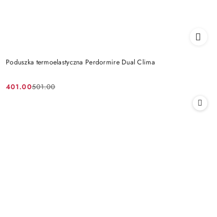
Poduszka termoelastyczna Perdormire Dual Clima
401.00
501.00
Cena
Cena
promocyjna:
przed
promocją: