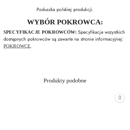
Poduszka polskiej produkcji.
WYBÓR POKROWCA:
Specyfikacje wszystkich
SPECYFIKACJE
POKROWCÓW:
dostępnych pokrowców są zawarte na stronie informacyjnej:
.
POKROWCE
Produkty
Produkty podobne
Pomiń karuzelę produktów
o
statusie: