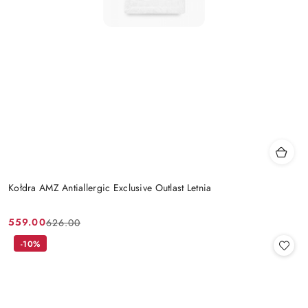
Kołdra AMZ Antiallergic Exclusive Outlast Letnia
559.00
626.00
Cena
Cena
promocyjna:
przed
-10%
promocją: