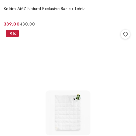
Kołdra AMZ Natural Exclusive Basic+ Letnia
389.00
430.00
Cena
Cena
promocyjna:
przed
-9%
promocją: