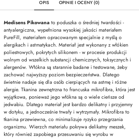
OPIS
OPINIE I OCENY (0)
Medisens Pikowana
to poduszka o średniej twardości -
antyalergiczna, wypełniona wysokiej jakości materiałem
PureFill, materiałem opracowanym specjalnie z myślą o
alergikach i astmatykach. Materiał jest wykonany z włókien
poliestrowych, pokrytych silikonem - w procesie produkcji
wolnym od wszelkich substancji chemicznych, toksycznych i
alergenów. Włókna są starannie badane i testowane, żeby
zachować najwyższy poziom bezpieczeństwa. Dlatego
świetnie nadaje się dla osób cierpiących na astmę i różne
alergie. Tkanina zewnętrzna to francuska mikrofibra, która jest
wyjątkowa, ponieważ jego włókna są o wiele cieńsze od
jedwabiu. Dlatego materiał jest bardzo delikatny i przyjemny
w dotyku, a jednocześnie trwały i wytrzymały. Mikrofibra to
tkanina przewiewna, co minimalizuje ryzyko przegrzania
organizmu. Wierzch materiału pokrywa delikatny meszek,
który również zapobiega przesuwaniu się wyrobu w