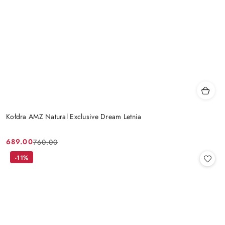
Kołdra AMZ Natural Exclusive Dream Letnia
689.00
760.00
Cena
Cena
promocyjna:
przed
-11%
promocją: