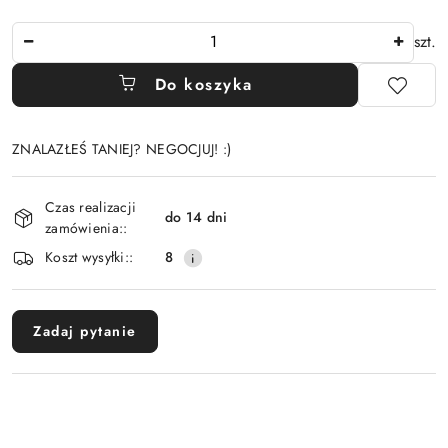
Ilość
szt.
Do koszyka
ZNALAZŁEŚ TANIEJ? NEGOCJUJ! :)
Dostępność
Czas realizacji
i
do 14 dni
zamówienia::
dostawa
Koszt wysyłki::
8
Zadaj pytanie