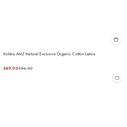
Kołdra AMZ Natural Exclusive Organic Cotton Letnia
889.00
984.00
Cena
Cena
promocyjna:
przed
promocją: