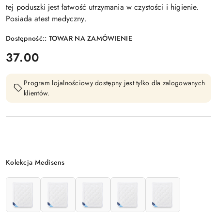
tej poduszki jest łatwość utrzymania w czystości i higienie.
Posiada atest medyczny.
Dostępność::
TOWAR NA ZAMÓWIENIE
cena:
37.00
Program lojalnościowy dostępny jest tylko dla zalogowanych
klientów.
Wariant
Kolekcja Medisens