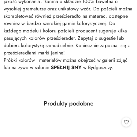
jakość wykonania, tkanina o składzie 100% bawełna o
wysokiej gramaturze oraz unikatowy wzór. Do pościeli można
skompletować również prześcieradło na materac, dostępne
również w bardzo szerokiej gamie kolorystycznej. Do
każdego modelu i koloru pościeli producent sugeruje kilka
pasujących kolorów prześcieradeł. Zapytaj o sugestie lub
dobierz kolorystykę samodzielnie. Koniecznie zapoznaj się z
prześcieradłami marki Janine!
Próbki kolorów i materiałów można obejrzeć w galerii zdjęć
lub na żywo w salonie
SPEŁNIJ SNY
w Bydgoszczy.
Produkty
Produkty podobne
Pomiń karuzelę produktów
o
statusie: