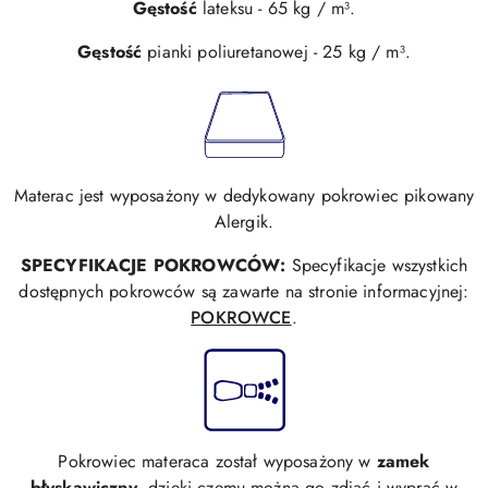
Gęstość
lateksu - 65 kg / m³.
Gęstość
pianki poliuretanowej - 25 kg / m³.
Materac jest wyposażony w dedykowany pokrowiec pikowany
Alergik.
SPECYFIKACJE
POKROWCÓW:
Specyfikacje wszystkich
dostępnych pokrowców są zawarte na stronie informacyjnej:
POKROWCE
.
Pokrowiec materaca został wyposażony w
zamek
błyskawiczny
, dzięki czemu można go zdjąć i wyprać w