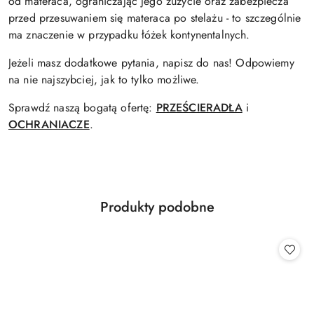
od materaca, ograniczając jego zużycie oraz zabezpiecza
przed przesuwaniem się materaca po stelażu - to szczególnie
ma znaczenie w przypadku łóżek kontynentalnych.
Jeżeli masz dodatkowe pytania, napisz do nas! Odpowiemy
na nie najszybciej, jak to tylko możliwe.
Sprawdź naszą bogatą ofertę:
PRZEŚCIERADŁA
i
OCHRANIACZE
.
Produkty
Produkty podobne
Pomiń karuzelę produktów
o
statusie: