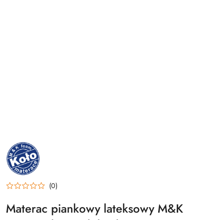
NAZWA
PRODUCENTA:
M&K
FOAM
KOŁO
(0)
Materac piankowy lateksowy M&K