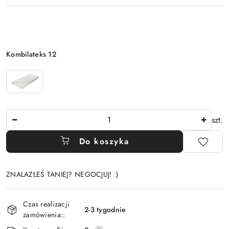
Wariant
Kombilateks 12
Ilość
szt.
Do koszyka
ZNALAZŁEŚ TANIEJ? NEGOCJUJ! :)
Dostępność
Czas realizacji
i
2-3 tygodnie
zamówienia::
dostawa