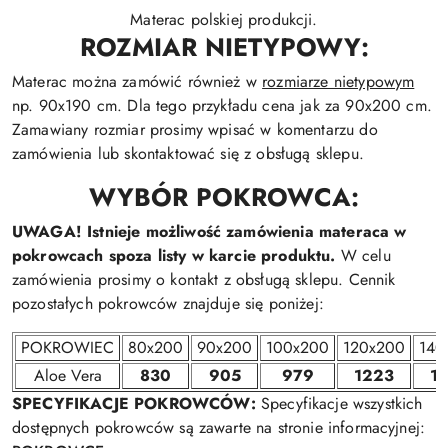
Materac polskiej produkcji.
ROZMIAR NIETYPOWY:
Materac można zamówić również w
rozmiarze nietypowym
np. 90x190 cm. Dla tego przykładu cena jak za 90x200 cm.
Zamawiany rozmiar prosimy wpisać w komentarzu do
zamówienia lub skontaktować się z obsługą sklepu.
WYBÓR POKROWCA:
UWAGA! Istnieje możliwość zamówienia materaca w
pokrowcach spoza listy w karcie produktu.
W celu
zamówienia prosimy o kontakt z obsługą sklepu. Cennik
pozostałych pokrowców znajduje się poniżej:
POKROWIEC
80x200
90x200
100x200
120x200
140
Aloe Vera
830
905
979
1223
1
SPECYFIKACJE
POKROWCÓW:
Specyfikacje wszystkich
dostępnych pokrowców są zawarte na stronie informacyjnej: