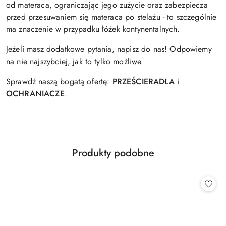
od materaca, ograniczając jego zużycie oraz zabezpiecza
przed przesuwaniem się materaca po stelażu - to szczególnie
ma znaczenie w przypadku łóżek kontynentalnych.
Jeżeli masz dodatkowe pytania, napisz do nas! Odpowiemy
na nie najszybciej, jak to tylko możliwe.
Sprawdź naszą bogatą ofertę:
PRZEŚCIERADŁA
i
OCHRANIACZE
.
Produkty
Produkty podobne
Pomiń karuzelę produktów
o
statusie: