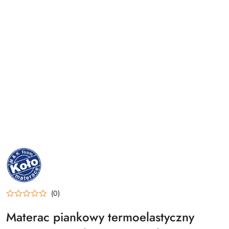
NAZWA
PRODUCENTA:
M&K
FOAM
KOŁO
(0)
Materac piankowy termoelastyczny