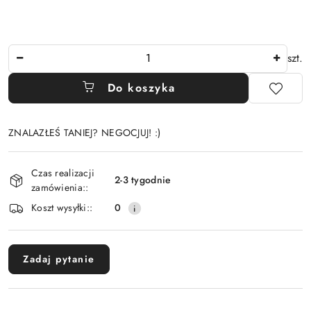
Ilość
szt.
Do koszyka
ZNALAZŁEŚ TANIEJ? NEGOCJUJ! :)
Dostępność
Czas realizacji
i
2-3 tygodnie
zamówienia::
dostawa
Koszt wysyłki::
0
Zadaj pytanie