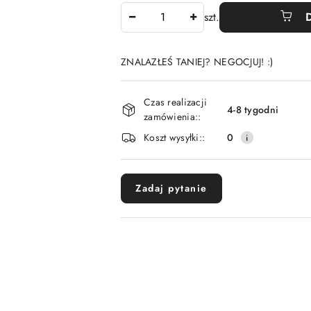
Ilość
szt.
ZNALAZŁEŚ TANIEJ? NEGOCJUJ! :)
Dostępność
Czas realizacji
i
4-8 tygodni
zamówienia::
dostawa
Koszt wysyłki::
0
Zadaj pytanie