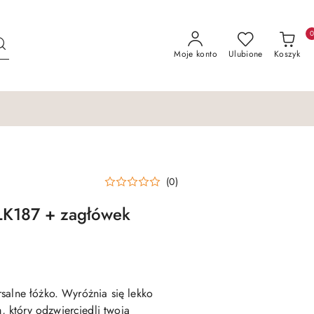
Moje konto
Ulubione
Koszyk
(0)
K187 + zagłówek
salne łóżko. Wyróżnia się lekko
który odzwierciedli twoją