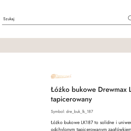
NAZWA
PRODUCENTA:
DREWMAX
Łóżko bukowe Drewmax L
tapicerowany
Symbol:
dre_buk_lk_187
Łóżko bukowe LK187 to solidne i uniwer
odchylonym tapicerowanym zagłówkiem, 