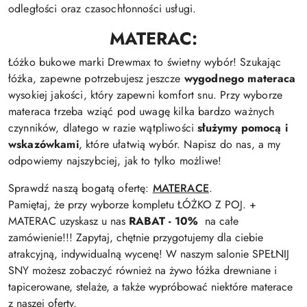
odległości oraz czasochłonności usługi.
MATERAC:
Łóżko bukowe marki Drewmax to świetny wybór! Szukając
łóżka, zapewne potrzebujesz jeszcze
wygodnego materaca
wysokiej jakości, który zapewni komfort snu. Przy wyborze
materaca trzeba wziąć pod uwagę kilka bardzo ważnych
czynników, dlatego w razie wątpliwości
służymy pomocą i
wskazówkami
, które ułatwią wybór. Napisz do nas, a my
odpowiemy najszybciej, jak to tylko możliwe!
Sprawdź naszą bogatą ofertę:
MATERACE
.
Pamiętaj, że przy wyborze kompletu ŁÓŻKO Z POJ. +
MATERAC uzyskasz u nas
RABAT - 10%
na całe
zamówienie!!! Zapytaj, chętnie przygotujemy dla ciebie
atrakcyjną, indywidualną wycenę! W naszym salonie SPEŁNIJ
SNY możesz zobaczyć również na żywo łóżka drewniane i
tapicerowane, stelaże, a także wypróbować niektóre materace
z naszej oferty.