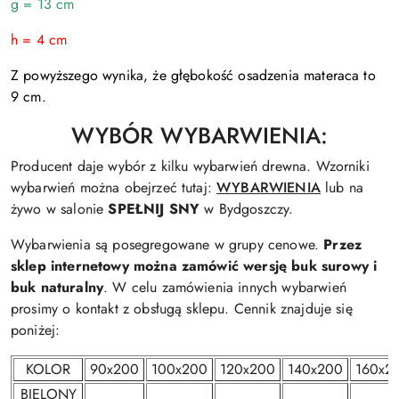
g = 13 cm
h = 4 cm
Z powyższego wynika, że głębokość osadzenia materaca to
9 cm.
WYBÓR WYBARWIENIA:
Producent daje wybór z kilku wybarwień drewna. Wzorniki
wybarwień można obejrzeć tutaj:
WYBARWIENIA
lub na
żywo w salonie
SPEŁNIJ SNY
w Bydgoszczy.
Wybarwienia są posegregowane w grupy cenowe.
Przez
sklep internetowy można zamówić wersję buk surowy i
buk naturalny
. W celu zamówienia innych wybarwień
prosimy o kontakt z obsługą sklepu. Cennik znajduje się
poniżej:
KOLOR
90x200
100x200
120x200
140x200
160x2
BIELONY