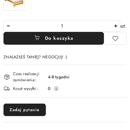
Ilość
szt.
Do koszyka
ZNALAZŁEŚ TANIEJ? NEGOCJUJ! :)
Dostępność
Czas realizacji
i
4-8 tygodni
zamówienia::
dostawa
Koszt wysyłki::
0
Zadaj pytanie