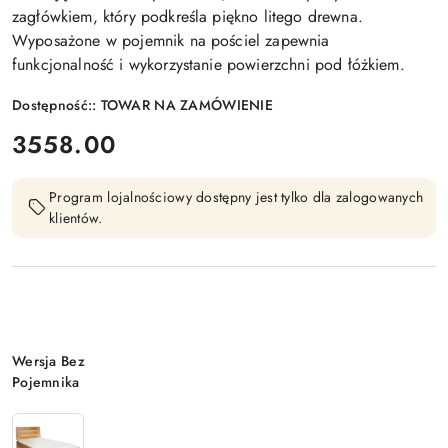
zagłówkiem, który podkreśla piękno litego drewna.
Wyposażone w pojemnik na pościel zapewnia
funkcjonalność i wykorzystanie powierzchni pod łóżkiem.
Dostępność::
TOWAR NA ZAMÓWIENIE
cena:
3558.00
Program lojalnościowy dostępny jest tylko dla zalogowanych
klientów.
Wariant
Wersja Bez
Pojemnika