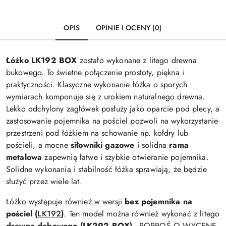
OPIS
OPINIE I OCENY (0)
Łóżko
LK192 BOX
zostało wykonane z litego drewna
bukowego. To świetne połączenie prostoty, piękna i
praktyczności. Klasyczne wykonanie łóżka o sporych
wymiarach komponuje się z urokiem naturalnego drewna.
Lekko odchylony zagłówek posłuży jako oparcie pod plecy, a
zastosowanie pojemnika na pościel pozwoli na wykorzystanie
przestrzeni pod łóżkiem na schowanie np. kołdry lub
pościeli, a mocne
siłowniki gazowe
i solidna
rama
metalowa
zapewnią łatwe i szybkie otwieranie pojemnika.
Solidne wykonania i stabilność łóżka sprawiają, że będzie
służyć przez wiele lat.
Łóżko występuje również w wersji
bez pojemnika na
pościel
(
LK192
)
. Ten model można również wykonać z litego
drewna dębowego (LK292 BOX)
- POPROŚ O WYCENĘ.