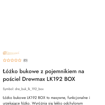
NAZWA
PRODUCENTA:
DREWMAX
(0)
Łóżko bukowe z pojemnikiem na
pościel Drewmax LK192 BOX
Symbol:
dre_buk_lk_192_box
Łóżko bukowe LK192 BOX to masywne, funkcjonalne i
urzekające łóżko. Wyróżnia się lekko odchylonym