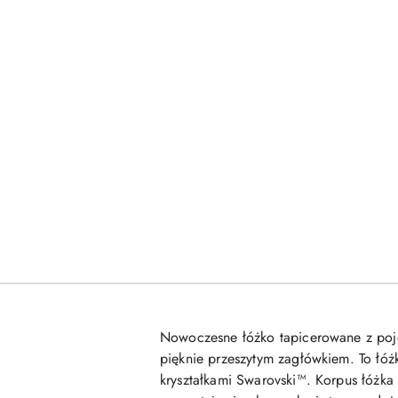
Nowoczesne łóżko tapicerowane z poje
pięknie przeszytym zagłówkiem. To łó
kryształkami Swarovski™. Korpus łóżka 