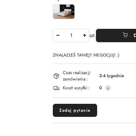
Ilość
szt.
ZNALAZŁEŚ TANIEJ? NEGOCJUJ! :)
Dostępność
Czas realizacji
i
2-4 tygodnie
zamówienia::
dostawa
Koszt wysyłki::
0
Zadaj pytanie