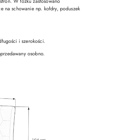
 stron. W łóżku zastosowano
e na schowanie np. kołdry, poduszek
ugości i szerokości.
 sprzedawany osobno.