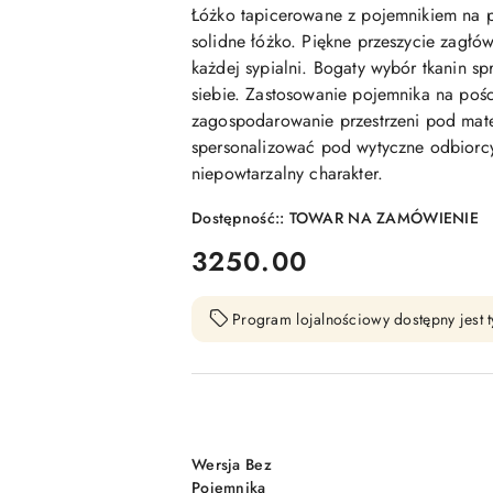
Łóżko tapicerowane z pojemnikiem na p
solidne łóżko. Piękne przeszycie zagłó
każdej sypialni. Bogaty wybór tkanin sp
siebie. Zastosowanie pojemnika na poś
zagospodarowanie przestrzeni pod ma
spersonalizować pod wytyczne odbiorc
niepowtarzalny charakter.
Dostępność::
TOWAR NA ZAMÓWIENIE
cena:
3250.00
Program lojalnościowy dostępny jest t
Wariant
Wersja Bez
Pojemnika