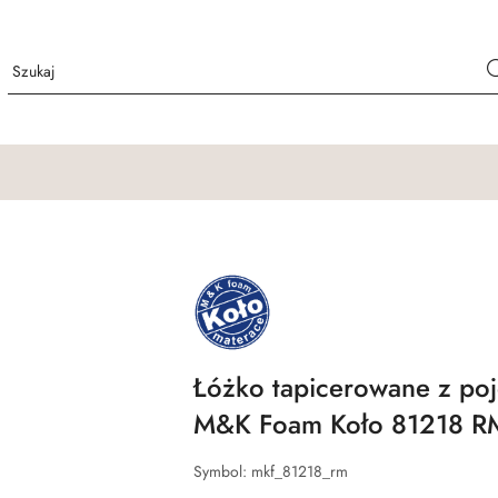
NAZWA
PRODUCENTA:
M&K
FOAM
KOŁO
Łóżko tapicerowane z poj
M&K Foam Koło 81218 R
Symbol:
mkf_81218_rm