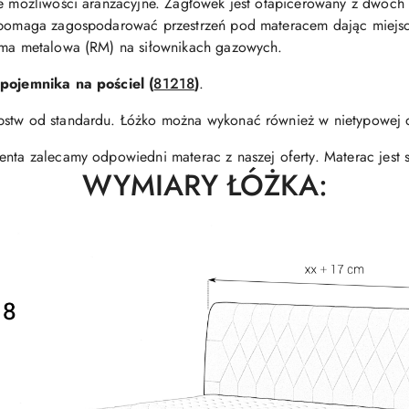
że możliwości aranżacyjne. Zagłówek jest otapicerowany z dwóch
y pomaga zagospodarować przestrzeń pod materacem dając miejsc
rama metalowa (RM) na siłownikach gazowych.
pojemnika na pościel
(
81218
)
.
pstw od standardu. Łóżko można wykonać również w nietypowej dł
enta zalecamy odpowiedni materac z naszej oferty. Materac jest
WYMIARY ŁÓŻKA: