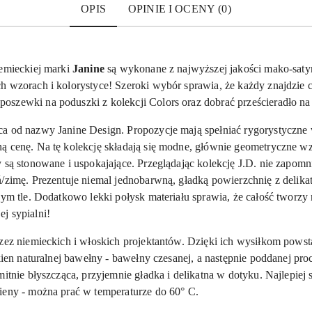
OPIS
OPINIE I OCENY (0)
emieckiej marki
Janine
są wykonane z najwyższej jakości mako-sat
 wzorach i kolorystyce! Szeroki wybór sprawia, że każdy znajdzie co
oszewki na poduszki z kolekcji Colors oraz dobrać prześcieradło n
a od nazwy Janine Design. Propozycje mają spełniać rygorystyczne w
ą cenę. Na tę kolekcję składają się modne, głównie geometryczne w
y są stonowane i uspokajające. Przeglądając kolekcję J.D. nie zapom
ń/zimę. Prezentuje niemal jednobarwną, gładką powierzchnię z delik
zym tle. Dodatkowo lekki połysk materiału sprawia, że całość tworzy
j sypialni!
rzez niemieckich i włoskich projektantów. Dzięki ich wysiłkom powst
ókien naturalnej bawełny - bawełny czesanej, a następnie poddanej pro
itnie błyszcząca, przyjemnie gładka i delikatna w dotyku. Najlepiej 
ieny - można prać w temperaturze do 60° C.