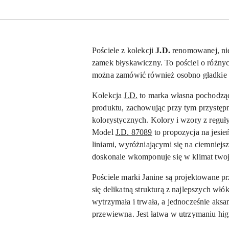
Pościele z kolekcji
J.D.
renomowanej, ni
zamek błyskawiczny. To pościel o różnych
można zamówić również osobno gładkie p
Kolekcja
J.D.
to marka własna pochodząc
produktu, zachowując przy tym przystępn
kolorystycznych. Kolory i wzory z reguł
Model
J.D. 87089
to propozycja na jesie
liniami, wyróżniającymi się na ciemniejs
doskonale wkomponuje się w klimat twoje
Pościele marki Janine są projektowane p
się delikatną strukturą z najlepszych wł
wytrzymała i trwała, a jednocześnie aksam
przewiewna. Jest łatwa w utrzymaniu hig