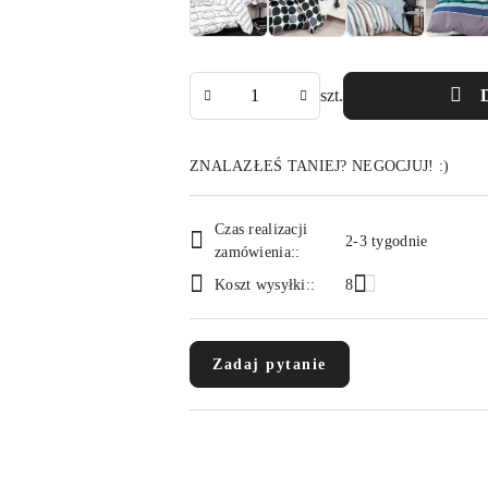
Ilość
szt.
ZNALAZŁEŚ TANIEJ? NEGOCJUJ! :)
Dostępność
Czas realizacji
i
2-3 tygodnie
zamówienia::
dostawa
Koszt wysyłki::
8
Zadaj pytanie