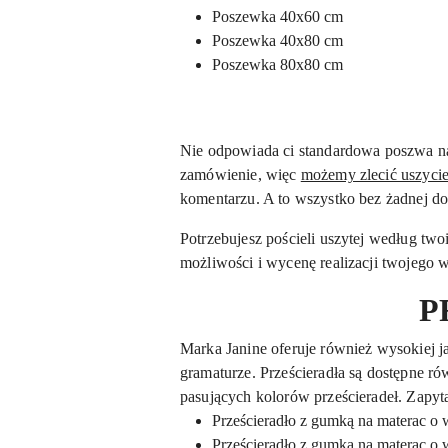
Poszewka 40x60 cm
Poszewka 40x80 cm
Poszewka 80x80 cm
Nie odpowiada ci standardowa poszwa na 
zamówienie, więc
możemy zlecić uszyci
komentarzu. A to wszystko bez żadnej do
Potrzebujesz pościeli uszytej według tw
możliwości i wycenę realizacji twojego w
P
Marka Janine oferuje również wysokiej j
gramaturze. Prześcieradła są dostępne ró
pasujących kolorów prześcieradeł. Zapyta
Prześcieradło z gumką na materac o
Prześcieradło z gumką na materac o