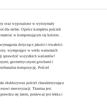
yny oraz wyposażone w wytrzymały
ś dla siebie. Oprócz kompletu pościeli
a materac w komponującym się kolorze.
ymagania dotyczące jakości i trwałości
zory, występujące w wielu wariantach
nij sprawdzić wszystkich wariantów!
atnymi, geometrycznymi grochami i
 niebanalna kompozycję. Pościel
ała ekskluzywna pościel charakteryzująca
cesowi merceryzacji. Tkanina jest
sprawdza się latem, ponieważ jest lekka i