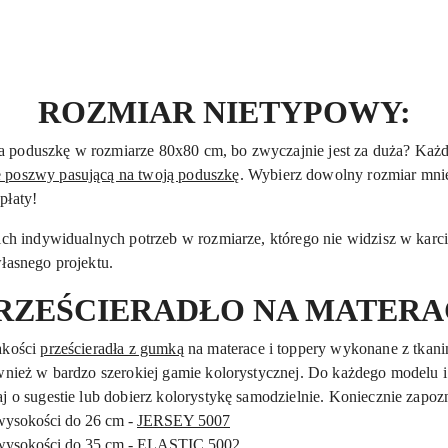
ROZMIAR NIETYPOWY:
poduszkę w rozmiarze 80x80 cm, bo zwyczajnie jest za duża? Każda 
e poszwy pasującą na twoją poduszkę
. Wybierz dowolny rozmiar mnie
płaty!
oich indywidualnych potrzeb w rozmiarze, którego nie widzisz w kar
łasnego projektu.
RZEŚCIERADŁO NA MATERA
akości
prześcieradła z gumką
na materace i toppery wykonane z tkani
wnież w bardzo szerokiej gamie kolorystycznej. Do każdego modelu i 
j o sugestie lub dobierz kolorystykę samodzielnie. Koniecznie zapozn
 wysokości do 26 cm -
JERSEY 5007
 wysokości do 35 cm -
ELASTIC 5002