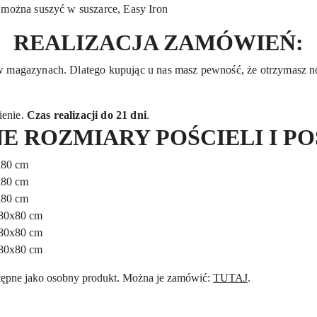
 można suszyć w suszarce, Easy Iron
REALIZACJA ZAMÓWIEŃ:
w magazynach. Dlatego kupując u nas masz pewność, że otrzymasz no
ienie.
Czas realizacji do 21 dni
.
E ROZMIARY POŚCIELI I P
x80 cm
x80 cm
x80 cm
 80x80 cm
 80x80 cm
 80x80 cm
stępne jako osobny produkt. Można je zamówić:
TUTAJ
.