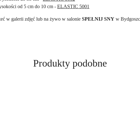
wysokości od 5 cm do 10 cm -
ELASTIC 5001
eć w galerii zdjęć lub na żywo w salonie
SPEŁNIJ SNY
w Bydgoszc
Produkty
Produkty podobne
o
statusie: