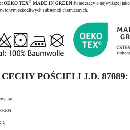
®
kat
OEKO TEX
MADE IN GREEN
świadczący o najwyższej jako
bawionym szkodliwych substancji chemicznych.
CECHY POŚCIELI J.D. 87089:
zowana
REEN
cją