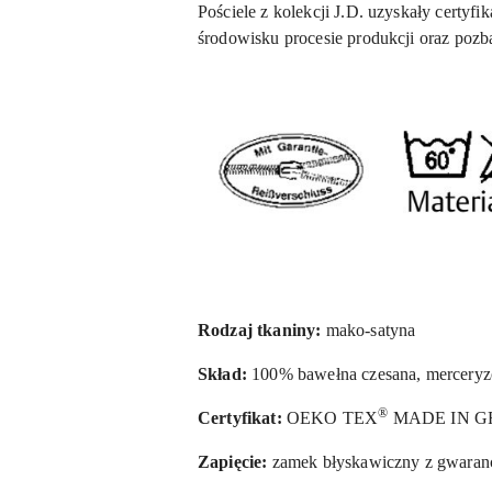
Pościele z kolekcji J.D. uzyskały certyfi
środowisku procesie produkcji oraz poz
Rodzaj tkaniny:
mako-satyna
Skład:
100% bawełna czesana, mercery
®
Certyfikat:
OEKO TEX
MADE IN G
Zapięcie:
zamek błyskawiczny z gwaran