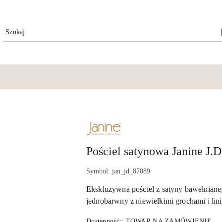
NAZWA
PRODUCENTA:
JANINE
Pościel satynowa Janine J.D
Symbol:
jan_jd_87089
Ekskluzywna pościel z satyny bawełnianej
jednobarwny z niewielkimi grochami i lini
Dostępność::
TOWAR NA ZAMÓWIENIE