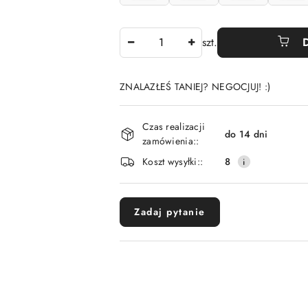
Ilość
szt.
ZNALAZŁEŚ TANIEJ? NEGOCJUJ! :)
Dostępność
Czas realizacji
i
do 14 dni
zamówienia::
dostawa
Koszt wysyłki::
8
Zadaj pytanie