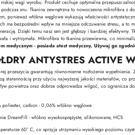
iskiej wagi wyrobu. Produkt cechuje optymalna przepuszczalnoś
podczas snu. Tkanina zewnętrzna to nowoczesna mikrofibra z do
, ponieważ włókna węglowe wykazują właściwości antystatyczne, 
nych ma bezpośredni wpływ na mniejsze odczuwanie stresu, a to 
rację. Dzięki temu nasz sen jest głębszy i bardziej efektywny. Tk
wała i wytrzymała. Mikrofibra to tkanina przewiewna, co minimali
em medycznym - posiada atest medyczny. Używaj go zgodnie 
ŁDRY ANTYSTRES ACTIVE 
rej przeszycia gwarantują równomierne rozłożenie wypełnienia. Z
ą starannością przy użyciu najwyższej jakości materiałów, co prz
ływ powietrza oraz dobrze odprowadza wilgoć, co ogranicza do
% poliester, carbon - 0,06% włókno węglowe
nie DreamFill - włókno wysokosprężyste, silikonowane, HCS
eraturze 60° C, co sprzyja utrzymaniu wysokiego poziomu czysto