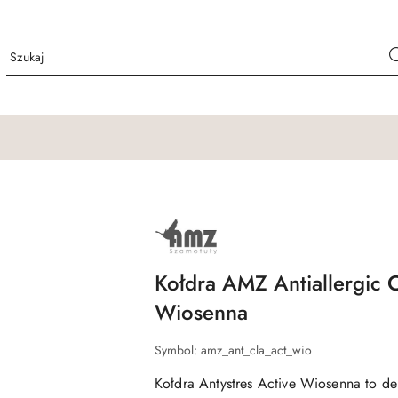
NAZWA
PRODUCENTA:
AMZ
Kołdra AMZ Antiallergic C
Wiosenna
Symbol:
amz_ant_cla_act_wio
Kołdra Antystres Active Wiosenna to del