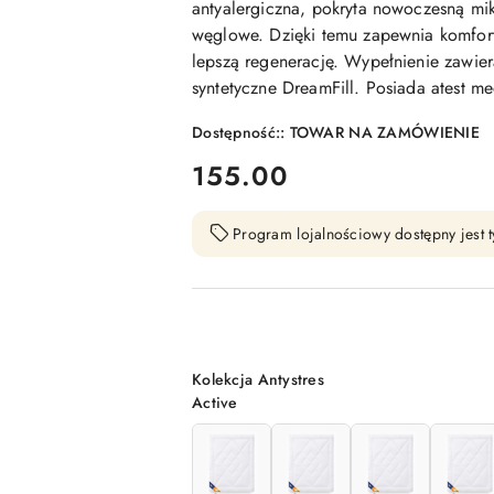
antyalergiczna, pokryta nowoczesną mi
węglowe. Dzięki temu zapewnia komfort
lepszą regenerację. Wypełnienie zawier
syntetyczne DreamFill. Posiada atest m
Dostępność::
TOWAR NA ZAMÓWIENIE
cena:
155.00
Program lojalnościowy dostępny jest t
Wariant
Kolekcja Antystres
Active