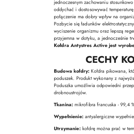
jednoczesnym zachowaniu stosunkowo n
oddychać i dostosowywać temperaturę 
połączenie ma dobry wpływ na organizm
Pozbycie się ładunków elektrostatycz
wyciszenie organizmu oraz lepszą regene
przyjemna w dotyku, a jednocześnie tr
Kołdra Antystres Active jest wyrob
CECHY KO
Budowa kołdry:
K
ołdra pikowana, któ
poduszek. Produkt wykonany z najwyższ
Poduszka umożliwia odpowiedni przep
drobnoustrojów.
Tkanina:
mikrofibra francuska - 99,4 
Wypełnienie:
antyalergiczne wypełnie
Utrzymanie:
kołdrę można prać w temp