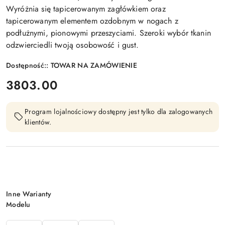
Wyróżnia się tapicerowanym zagłówkiem oraz
tapicerowanym elementem ozdobnym w nogach z
podłużnymi, pionowymi przeszyciami. Szeroki wybór tkanin
odzwierciedli twoją osobowość i gust.
Dostępność::
TOWAR NA ZAMÓWIENIE
cena:
3803.00
Program lojalnościowy dostępny jest tylko dla zalogowanych
klientów.
Wariant
Inne Warianty
Modelu