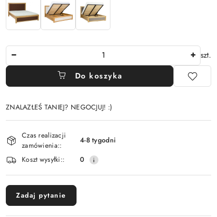
Ilość
szt.
Do koszyka
ZNALAZŁEŚ TANIEJ? NEGOCJUJ! :)
Dostępność
Czas realizacji
i
4-8 tygodni
zamówienia::
dostawa
Koszt wysyłki::
0
Zadaj pytanie