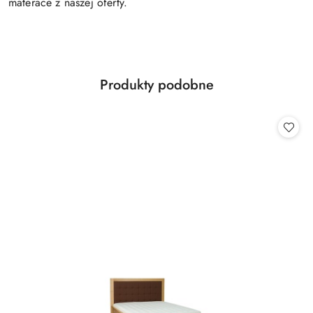
materace z naszej oferty.
Produkty
Produkty podobne
Pomiń karuzelę produktów
o
statusie: