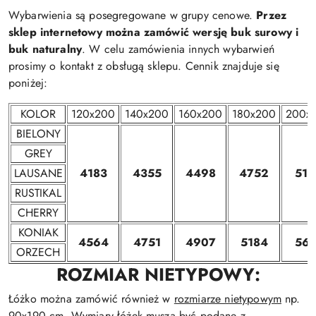
Wybarwienia są posegregowane w grupy cenowe.
Przez
sklep internetowy można zamówić wersję buk surowy i
buk naturalny
. W celu zamówienia innych wybarwień
prosimy o kontakt z obsługą sklepu. Cennik znajduje się
poniżej:
KOLOR
120x200
140x200
160x200
180x200
200x
BIELONY
GREY
LAUSANE
4183
4355
4498
4752
515
RUSTIKAL
CHERRY
KONIAK
4564
4751
4907
5184
561
ORZECH
ROZMIAR NIETYPOWY:
Łóżko można zamówić również w
rozmiarze nietypowym
np.
90x190 cm. Wymiary łóżek muszą być podane z