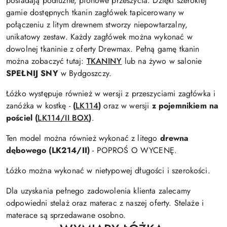
posiadają podłużne, pionowe przeszycia. Dzięki szerokiej
gamie dostępnych tkanin zagłówek tapicerowany w
połączeniu z litym drewnem stworzy niepowtarzalny,
unikatowy zestaw. Każdy zagłówek można wykonać w
dowolnej tkaninie z oferty Drewmax. Pełną gamę tkanin
można zobaczyć tutaj:
TKANINY
lub na żywo w salonie
SPEŁNIJ SNY
w Bydgoszczy.
Łóżko występuje również w wersji z przeszyciami zagłówka i
zanóżka w kostkę -
(
LK114
)
oraz w wersji
z pojemnikiem na
pościel
(
LK114/II BOX
)
.
Ten model można również wykonać z litego
drewna
dębowego (LK214/II)
- POPROŚ O WYCENĘ.
Łóżko można wykonać w nietypowej długości i szerokości.
Dla uzyskania pełnego zadowolenia klienta zalecamy
odpowiedni stelaż oraz materac z naszej oferty. Stelaże i
materace są sprzedawane osobno.