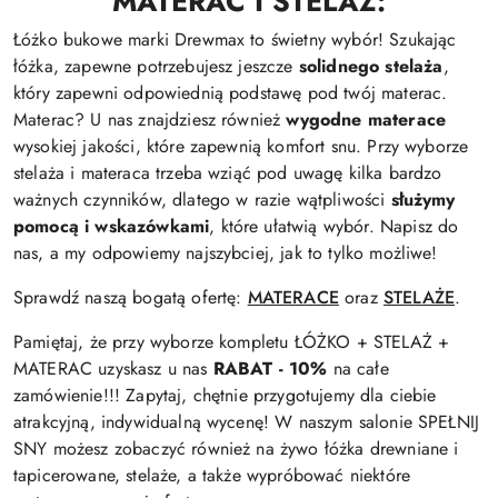
MATERAC I STELAŻ:
Łóżko bukowe marki Drewmax to świetny wybór! Szukając
łóżka, zapewne potrzebujesz jeszcze
solidnego stelaża
,
który zapewni odpowiednią podstawę pod twój materac.
Materac? U nas znajdziesz również
wygodne materace
wysokiej jakości, które zapewnią komfort snu. Przy wyborze
stelaża i materaca trzeba wziąć pod uwagę kilka bardzo
ważnych czynników, dlatego w razie wątpliwości
służymy
pomocą i wskazówkami
, które ułatwią wybór. Napisz do
nas, a my odpowiemy najszybciej, jak to tylko możliwe!
Sprawdź naszą bogatą ofertę:
MATERACE
oraz
STELAŻE
.
Pamiętaj, że przy wyborze kompletu ŁÓŻKO + STELAŻ +
MATERAC uzyskasz u nas
RABAT - 10%
na całe
zamówienie!!! Zapytaj, chętnie przygotujemy dla ciebie
atrakcyjną, indywidualną wycenę! W naszym salonie SPEŁNIJ
SNY możesz zobaczyć również na żywo łóżka drewniane i
tapicerowane, stelaże, a także wypróbować niektóre