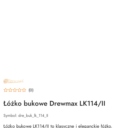
NAZWA
PRODUCENTA:
DREWMAX
(0)
Łóżko bukowe Drewmax LK114/II
Symbol:
dre_buk_lk_114_II
Łóżko bukowe LK114/II to klasyczne i eleganckie łóżko.