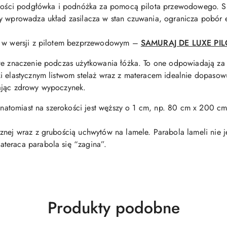
sokości podgłówka i podnóżka za pomocą pilota przewodowego. Si
y wprowadza układ zasilacza w stan czuwania, ogranicza pobór en
eż w wersji z pilotem bezprzewodowym –
SAMURAJ DE LUXE PIL
we znaczenie podczas użytkowania łóżka. To one odpowiadają za 
 elastycznym listwom stelaż wraz z materacem idealnie dopasowują
ając zdrowy wypoczynek.
y, natomiast na szerokości jest węższy o 1 cm, np. 80 cm x 200
znej wraz z grubością uchwytów na lamele. Parabola lameli nie 
teraca parabola się “zagina”.
Produkty
Produkty podobne