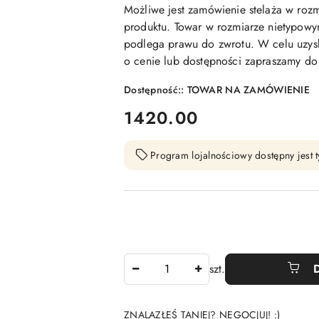
Możliwe jest zamówienie stelaża w rozm
produktu. Towar w rozmiarze nietypowym
podlega prawu do zwrotu. W celu uzysk
o cenie lub dostępności zapraszamy do 
Dostępność::
TOWAR NA ZAMÓWIENIE
cena:
1420.00
Program lojalnościowy dostępny jest t
Ilość
szt.
ZNALAZŁEŚ TANIEJ? NEGOCJUJ! :)