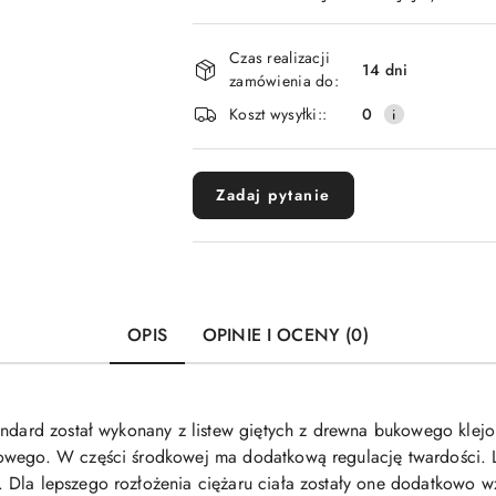
Dostępność
Czas realizacji
i
14 dni
zamówienia do:
dostawa
Koszt wysyłki::
0
Zadaj pytanie
OPIS
OPINIE I OCENY (0)
tandard został wykonany z listew giętych z drewna bukowego kle
owego. W części środkowej ma dodatkową regulację twardości. L
 Dla lepszego rozłożenia ciężaru ciała zostały one dodatkowo w