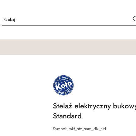
NAZWA
PRODUCENTA:
M&K
FOAM
KOŁO
Stelaż elektryczny bukow
Standard
Symbol:
mkf_ste_sam_dlx_std